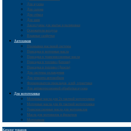
Для кузова
Для салона
Для стёкол
Для шин
Аксессуары для мытья и полировки
Освежители воздуха
Влажные салфетки
Автохимия
Промывки масляной системы
Присадки в моторные масла
Присадки в трансмиссионные масла
Присадки в топливо (Бензин)
Присадки в топливо (Дизель)
Для системы охлаждения
Для ремонта автомобиля
Формирователи прокладок, клей, герметики
Для антикоррозионной обработки кузова
Для мототехники
Моторные масла для 2х тактной мототехники
Моторные масла для 4х тактной мототехники
Трансмиссионные масла для мотоциклов
Масла для мотовилок и фильтров
Мотохимия
Каталог товаров