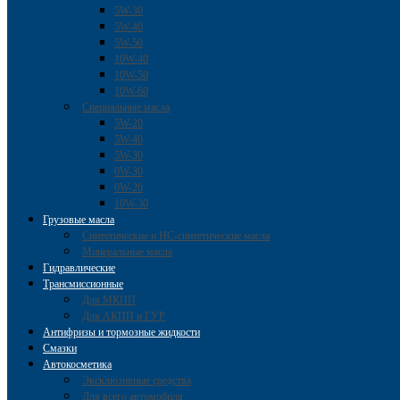
5W-30
5W-40
5W-50
10W-40
10W-50
10W-60
Специальные масла
5W-20
5W-40
5W-30
0W-30
0W-20
10W-30
Грузовые масла
Cинтетические и HC-синтетические масла
Минеральные масла
Гидравлические
Трансмиссионные
Для МКПП
Для АКПП и ГУР
Антифризы и тормозные жидкости
Смазки
Автокосметика
Эксклюзивные средства
Для всего автомобиля