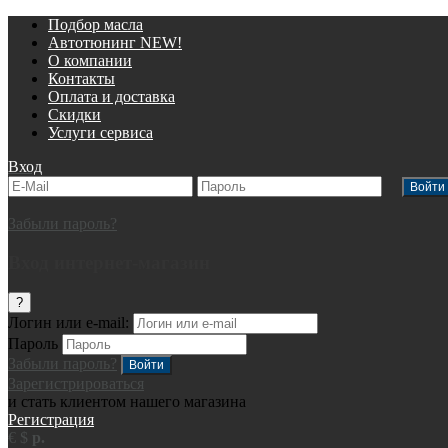
Подбор масла
Автотюнинг NEW!
О компании
Контакты
Оплата и доставка
Скидки
Услуги сервиса
Вход
Забыли пароль?
Вход интернет-магазин
?
Логин или e-mail:
Пароль
Забыли пароль?
Зарегистрироваться
и стать клиентом нашего магазина
Регистрация
€
$
р.