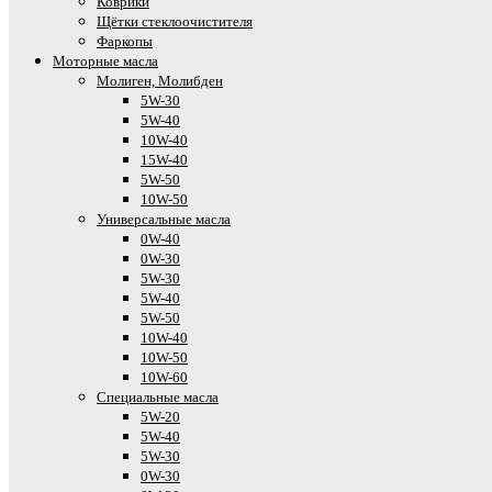
Коврики
Щётки стеклоочистителя
Фаркопы
Моторные масла
Молиген, Молибден
5W-30
5W-40
10W-40
15W-40
5W-50
10W-50
Универсальные масла
0W-40
0W-30
5W-30
5W-40
5W-50
10W-40
10W-50
10W-60
Специальные масла
5W-20
5W-40
5W-30
0W-30