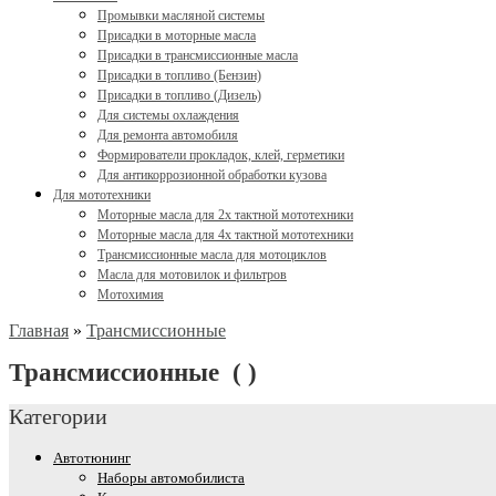
Промывки масляной системы
Присадки в моторные масла
Присадки в трансмиссионные масла
Присадки в топливо (Бензин)
Присадки в топливо (Дизель)
Для системы охлаждения
Для ремонта автомобиля
Формирователи прокладок, клей, герметики
Для антикоррозионной обработки кузова
Для мототехники
Моторные масла для 2х тактной мототехники
Моторные масла для 4х тактной мототехники
Трансмиссионные масла для мотоциклов
Масла для мотовилок и фильтров
Мотохимия
Главная
»
Трансмиссионные
Трансмиссионные
( )
Категории
Автотюнинг
Наборы автомобилиста