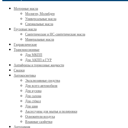
Моторные масла
Молиген, Молибден
Универсальные масла
Специальные масла
Грузовые масла
Cинтетические и HC-синтетические масла
Минеральные масла
Гидравлические
Трансмиссионные
Для МКПП
Для АКПП и ГУР
Антифризы и тормозные жидкости
Смазки
Автокосметика
Эксклюзивные средства
Для всего автомобиля
Для кузова
Для салона
Для стёкол
Для шин
Аксессуары для мытья и полировки
Освежители воздуха
Влажные салфетки
Автохимия