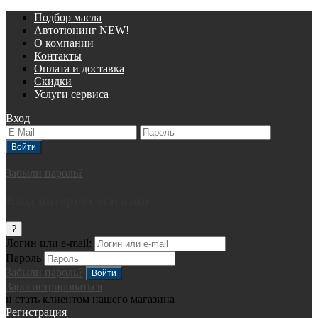
Подбор масла
Автотюнинг NEW!
О компании
Контакты
Оплата и доставка
Скидки
Услуги сервиса
Вход
Забыли пароль?
Вход интернет-магазин
?
Логин или e-mail:
Пароль
Забыли пароль?
Зарегистрироваться
и стать клиентом нашего магазина
Регистрация