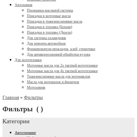
Автохимия
Промывки масляной системы
Присадки в моторные масла
Присадки в трансмиссионные масла
Присадки в топливо (Бензин)
Присадки в топливо (Дизель)
Для системы охлаждения
Для ремонта автомобиля
Формирователи прокладок, клей, герметики
Для антикоррозионной обработки кузова
Для мототехники
Моторные масла для 2х тактной мототехники
Моторные масла для 4х тактной мототехники
Трансмиссионные масла для мотоциклов
Масла для мотовилок и фильтров
Мотохимия
Главная
»
Фильтры
Фильтры
( )
Категории
Автотюнинг