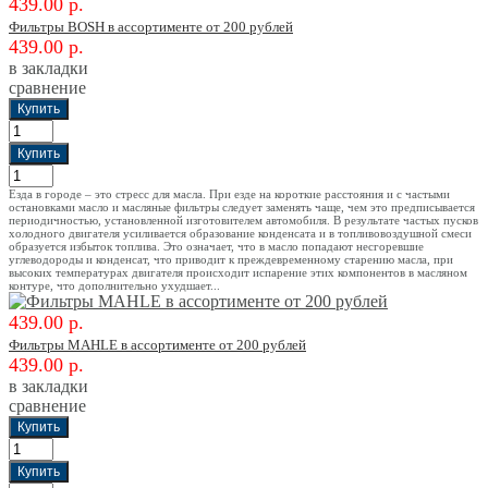
439.00 р.
Фильтры BOSH в ассортименте от 200 рублей
439.00 р.
в закладки
сравнение
Езда в городе – это стресс для масла. При езде на короткие расстояния и с частыми
остановками масло и масляные фильтры следует заменять чаще, чем это предписывается
периодичностью, установленной изготовителем автомобиля. В результате частых пусков
холодного двигателя усиливается образование конденсата и в топливовоздушной смеси
образуется избыток топлива. Это означает, что в масло попадают несгоревшие
углеводороды и конденсат, что приводит к преждевременному старению масла, при
высоких температурах двигателя происходит испарение этих компонентов в масляном
контуре, что дополнительно ухудшает...
439.00 р.
Фильтры MAHLE в ассортименте от 200 рублей
439.00 р.
в закладки
сравнение