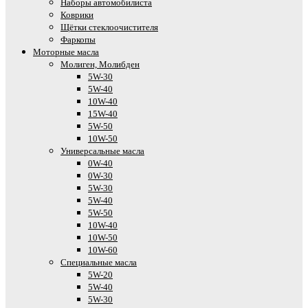
Наборы автомобилиста
Коврики
Щётки стеклоочистителя
Фаркопы
Моторные масла
Молиген, Молибден
5W-30
5W-40
10W-40
15W-40
5W-50
10W-50
Универсальные масла
0W-40
0W-30
5W-30
5W-40
5W-50
10W-40
10W-50
10W-60
Специальные масла
5W-20
5W-40
5W-30