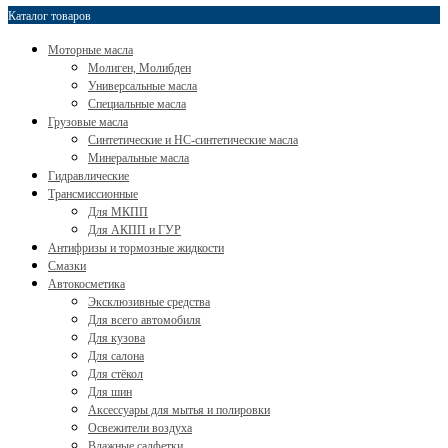
Каталог товаров
Моторные масла
Молиген, Молибден
Универсальные масла
Специальные масла
Грузовые масла
Cинтетические и HC-синтетические масла
Минеральные масла
Гидравлические
Трансмиссионные
Для МКПП
Для АКПП и ГУР
Антифризы и тормозные жидкости
Смазки
Автокосметика
Эксклюзивные средства
Для всего автомобиля
Для кузова
Для салона
Для стёкол
Для шин
Аксессуары для мытья и полировки
Освежители воздуха
Влажные салфетки