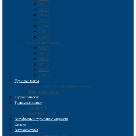
0W-30
5W-30
5W-40
5W-50
10W-40
10W-50
10W-60
Специальные масла
5W-20
5W-40
5W-30
0W-30
0W-20
10W-30
Грузовые масла
Cинтетические и HC-синтетические масла
Минеральные масла
Гидравлические
Трансмиссионные
Для МКПП
Для АКПП и ГУР
Антифризы и тормозные жидкости
Смазки
Автокосметика
Эксклюзивные средства