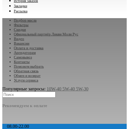
История заказов
Закладки
Рассылка
Подбор масла
Фильтры
Скидки
Официальный партнёр Ликви Моли Рус
Видео
Вакансии
Оплата и доставка
Арендаторам
Самовывоз
Контакты
Поможем выбрать
Обратная связь
Обмен и возврат
Услуги сервиса
Популярные запросы:
10W-40
5W-40
5W-30
Рекомендуем к оплате
08.00-22.00