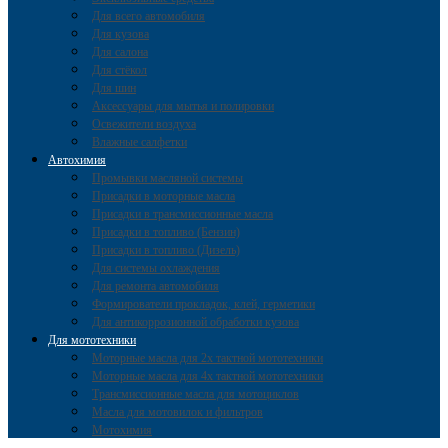
Для всего автомобиля
Для кузова
Для салона
Для стёкол
Для шин
Аксессуары для мытья и полировки
Освежители воздуха
Влажные салфетки
Автохимия
Промывки масляной системы
Присадки в моторные масла
Присадки в трансмиссионные масла
Присадки в топливо (Бензин)
Присадки в топливо (Дизель)
Для системы охлаждения
Для ремонта автомобиля
Формирователи прокладок, клей, герметики
Для антикоррозионной обработки кузова
Для мототехники
Моторные масла для 2х тактной мототехники
Моторные масла для 4х тактной мототехники
Трансмиссионные масла для мотоциклов
Масла для мотовилок и фильтров
Мотохимия