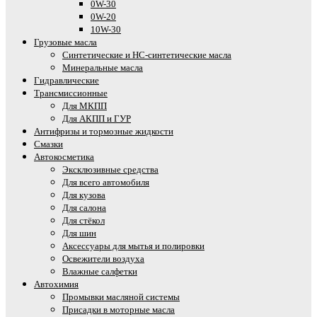
0W-30
0W-20
10W-30
Грузовые масла
Cинтетические и HC-синтетические масла
Минеральные масла
Гидравлические
Трансмиссионные
Для МКПП
Для АКПП и ГУР
Антифризы и тормозные жидкости
Смазки
Автокосметика
Эксклюзивные средства
Для всего автомобиля
Для кузова
Для салона
Для стёкол
Для шин
Аксессуары для мытья и полировки
Освежители воздуха
Влажные салфетки
Автохимия
Промывки масляной системы
Присадки в моторные масла