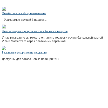
Онлайн оплата в Интернет-магазине
Уважаемые друзья! В нашем ...
Оплата товаров и услуг в магазине банковской картой
У нас в магазине вы можете оплатить товары и услуги банковской картой
Viza и MasterCard через платёжный терминал.
Расширение ассортимента продукции
Доступны для заказа новые позиции: Уни ...
ликви моли,liquimoly86.ru,автомасла,автомасла нижневартовск,магазин автомасел,купить автомасло,автомасла
купить,автомасла цена,автомасла цены,автомасла оптом,автомасло интернет,автомасла интернет магазин,продажа
автомасел,автомасла отзывы,рынок автомасел,автомасло 5w30,автомасло 5w40,автомасла шелл,автомасла
рейтинг,автомасло мобил,какое автомасло,автомасла лукойл,мир автомасел,движение автомасла,автомасла
Мегион,автомасла для двигателя,замена автомасла нижневартовск,лучшее автомасло,синтетика,тест автомасел,центр
автомасел,автомасло 10w 40,автомасла тойота,автомасла характеристики,автомасла хеликс,производители
автомасел,автомасла где купить,магазин автомасел,куплю автомасла,автомасла цена,автомасла цены,Автомасла
рено,автомасла мицубиси, автосасла форд, автомасла мазда, автомасла мерседес, автомасла ауди, автомаслахонда,
автомасла,хендай,автомасла киа, автомасла пежо, автомасла ваз,автомасла газ,автомасла уаз,автомасла
вольво,автомасла манн,автомасла шевроле