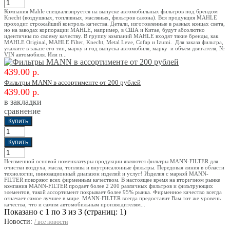
Компания Mahle специализируется на выпуске автомобильных фильтров под брендом
Knecht (воздушных, топливных, масляных, фильтров салона). Вся продукция MAHLE
проходит строжайший контроль качества. Детали, изготовленные в разных концах света,
но на заводах корпорации MAHLE, например, в США и Китае, будут абсолютно
идентичны по своему качеству. В группу компаний MAHLE входят такие бренды, как
MAHLE Original, MAHLE Filter, Knecht, Metal Leve, Cofap и Izumi. Для заказа фильтра,
укажите в заказе его тип, марку и год выпуска автомобиля, марку и объём двигателя, №
VIN автомобиля. Или п...
439.00 р.
Фильтры MANN в ассортименте от 200 рублей
439.00 р.
в закладки
сравнение
Неизменной основой номенклатуры продукции являются фильтры MANN-FILTER для
очистки воздуха, масла, топлива и внутрисалонные фильтры. Передовая линия в области
технологии, инновационный диапазон изделий и услуг! Изделия с маркой MANN-
FILTER покоряют всех фирменным качеством. В настоящее время на вторичном рынке
компания MANN-FILTER продает более 2 200 различных фильтров и фильтрующих
элементов, такой ассортимент покрывает более 95% рынка. Фирменное качество всегда
означает самое лучшее в мире. MANN-FILTER всегда предоставит Вам тот же уровень
качества, что и самим автомобильным производителям...
Показано с 1 по 3 из 3 (страниц: 1)
Новости:
/ все новости