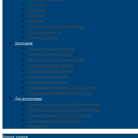
Для кузова
Для салона
Для стёкол
Для шин
Аксессуары для мытья и полировки
Освежители воздуха
Влажные салфетки
Автохимия
Промывки масляной системы
Присадки в моторные масла
Присадки в трансмиссионные масла
Присадки в топливо (Бензин)
Присадки в топливо (Дизель)
Для системы охлаждения
Для ремонта автомобиля
Формирователи прокладок, клей, герметики
Для антикоррозионной обработки кузова
Для мототехники
Моторные масла для 2х тактной мототехники
Моторные масла для 4х тактной мототехники
Трансмиссионные масла для мотоциклов
Масла для мотовилок и фильтров
Мотохимия
Каталог товаров