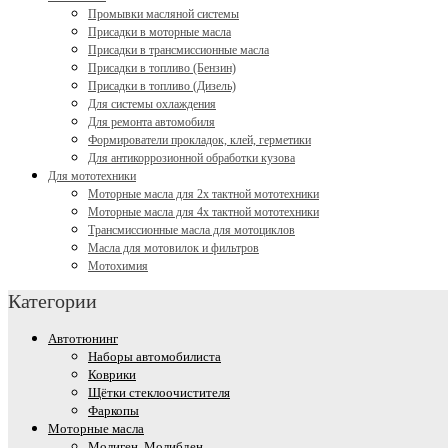
Промывки масляной системы
Присадки в моторные масла
Присадки в трансмиссионные масла
Присадки в топливо (Бензин)
Присадки в топливо (Дизель)
Для системы охлаждения
Для ремонта автомобиля
Формирователи прокладок, клей, герметики
Для антикоррозионной обработки кузова
Для мототехники
Моторные масла для 2х тактной мототехники
Моторные масла для 4х тактной мототехники
Трансмиссионные масла для мотоциклов
Масла для мотовилок и фильтров
Мотохимия
Категории
Автотюнинг
Наборы автомобилиста
Коврики
Щётки стеклоочистителя
Фаркопы
Моторные масла
Молиген, Молибден