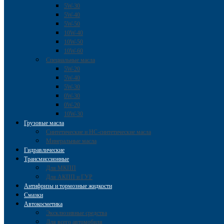
5W-30
5W-40
5W-50
10W-40
10W-50
10W-60
Специальные масла
5W-20
5W-40
5W-30
0W-30
0W-20
10W-30
Грузовые масла
Cинтетические и HC-синтетические масла
Минеральные масла
Гидравлические
Трансмиссионные
Для МКПП
Для АКПП и ГУР
Антифризы и тормозные жидкости
Смазки
Автокосметика
Эксклюзивные средства
Для всего автомобиля