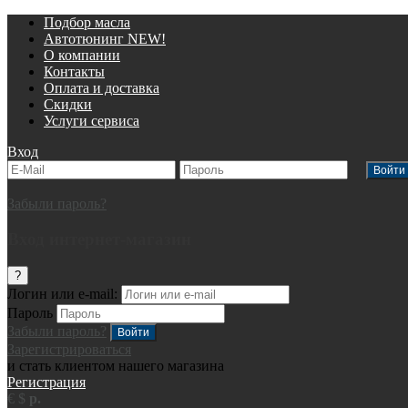
Подбор масла
Автотюнинг NEW!
О компании
Контакты
Оплата и доставка
Скидки
Услуги сервиса
Вход
Забыли пароль?
Вход интернет-магазин
?
Логин или e-mail:
Пароль
Забыли пароль?
Зарегистрироваться
и стать клиентом нашего магазина
Регистрация
€
$
р.