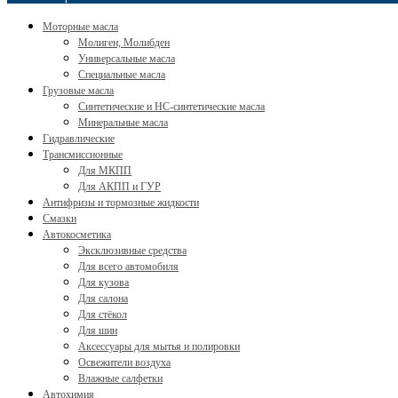
Моторные масла
Молиген, Молибден
Универсальные масла
Специальные масла
Грузовые масла
Cинтетические и HC-синтетические масла
Минеральные масла
Гидравлические
Трансмиссионные
Для МКПП
Для АКПП и ГУР
Антифризы и тормозные жидкости
Смазки
Автокосметика
Эксклюзивные средства
Для всего автомобиля
Для кузова
Для салона
Для стёкол
Для шин
Аксессуары для мытья и полировки
Освежители воздуха
Влажные салфетки
Автохимия