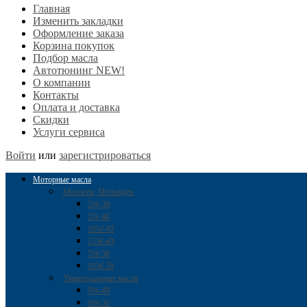
Главная
Изменить закладки
Оформление заказа
Корзина покупок
Подбор масла
Автотюнинг NEW!
О компании
Контакты
Оплата и доставка
Скидки
Услуги сервиса
Войти
или
зарегистрироваться
Моторные масла
Молиген, Молибден
5W-30
5W-40
10W-40
15W-40
5W-50
10W-50
Универсальные масла
0W-40
0W-30